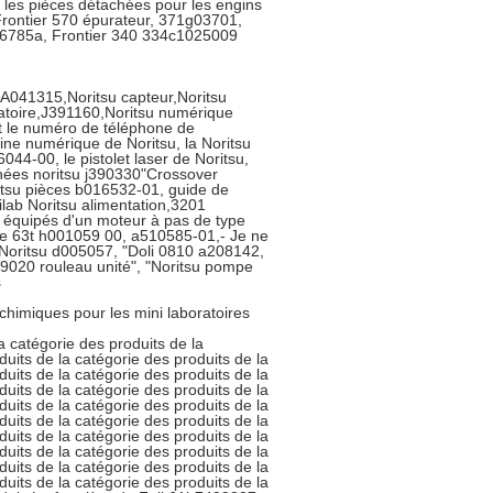
 les pièces détachées pour les engins
 Frontier 570 épurateur, 371g03701,
966785a, Frontier 340 334c1025009
A041315,Noritsu capteur,Noritsu
ratoire,J391160,Noritsu numérique
t le numéro de téléphone de
ine numérique de Noritsu, la Noritsu
44-00, le pistolet laser de Noritsu,
hées noritsu j390330"Crossover
tsu pièces b016532-01, guide de
lab Noritsu alimentation,3201
 équipés d'un moteur à pas de type
e 63t h001059 00, a510585-01,- Je ne
 "Noritsu d005057, "Doli 0810 a208142,
9020 rouleau unité", "Noritsu pompe
s
imiques pour les mini laboratoires
la catégorie des produits de la
duits de la catégorie des produits de la
duits de la catégorie des produits de la
duits de la catégorie des produits de la
duits de la catégorie des produits de la
duits de la catégorie des produits de la
duits de la catégorie des produits de la
duits de la catégorie des produits de la
duits de la catégorie des produits de la
duits de la catégorie des produits de la