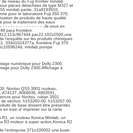
e niveau du Fuji frontier minilab
 pour pièces détachées de type M327 et
55 minilab partie, 31a8193910,
ne pour le laboratoire Fuji 350 370,
ilisation de produits de haute qualité
ité pour le traitement des eaux
 - - - - - - - - - - - - - - - - -Je vous en
48 para frontière
412,113c967444 pac22,102s2500,une
de l'enquête sur les produits chimiques
1, 334d1024377a, frontière Fuji 370
125c1059624d, minilab pompe
otage numérique pour Dolly 2300,
otage pour Dolly 2300,Affichage à
0, Noritsu QSS 3001 rouleau,
su, A74137, A068036, A903591,
encre pour Noritsu, ruban 3501
ur de séchoir, h153260-00, h153267-00,
oduits de base doivent être présentés
en train d' imprimer sur la carte
 R1, un rouleau Konica Minilab, un
ca R3 moteur à super action,Konica R2
n de l'entreprise.371n100002 une buse-