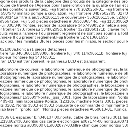
égorie des produits de la catégorie des produits de la catégorie des pr
roupe de travail de l'Agence pour l'amélioration de la qualité de l'air et 
s les conditions suivantes:, Fuji frontière 770 z020259-01, Fuji fronti
i 550/570 minilab pompe à circulation, Fuji frontière 34b7502785, 327
d890141a filtre à air,350c1061135e couverture- 350c1061135e, 323g03
d966725a, Fuji 350 pièces détachées # 363c896544c, Fuji 113c890526
Fuji 330/340 frontier, séchoir de laboratoire 34b7499832 à hélice à 
er frontier 370, rouleau 334h0209d, frontier 327d1060171b, clavier fron
duits visés à l'annexe I du présent règlement ne sont pas soumis à l'obli
'annexe II du présent règlement.Fuji frontière 327d1060169b
rack pour les minilabs BF, les pièces pour les minilabs, le séchoir pour l
021083a,konica r1 pièces détachées
ntière fuji 340,360c1059086, frontière fuji 340 114c96611b, frontière fuji 
trôleur frontière fuji 340 fc5011
cran LCD est transparent, le panneau LCD est transparent.
laboratoire de couleur, le laboratoire numérique de photographies, le 
laboratoire numérique de photographies, le laboratoire numérique de ph
photographies, le laboratoire numérique de photographies, le laborato
oratoire numérique de photographies, le laboratoire numérique de phot
tographies, le laboratoire numérique de photographies, le laboratoire
oratoire numérique de photographies, le laboratoire numérique de phot
tographies, le laboratoire numérique de photographies, le laboratoire
tographies,h153699"Noritsu_qss_3001, ligne de laboratoire mini Norits, 
489-01, mini laboratoire Konica, i123186, machine Norits 3301, pièce
its 3202, Norits 3501f et 3501f plus,carte de commande d'imprimante 3
ilab laser", "photo lab", "Noritsu pièces détachées A058613-01, Konic
3936 01 espaceur b,h048137 00,noritsu câble de bras,noritsu 3011 las
1219,b024363,noritsu qss carte électronique,a087174-00 noritsu,a0871
oratoire noritsu a039880 01,d002877-00,filtre chimique pour noritsu 33