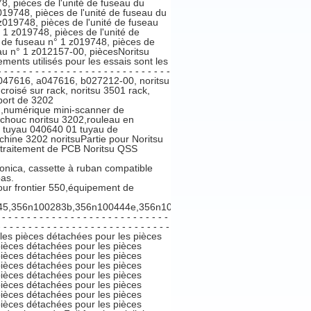
8, pièces de l'unité de fuseau du
z019748, pièces de l'unité de fuseau du
 z019748, pièces de l'unité de fuseau
 1 z019748, pièces de l'unité de
é de fuseau n° 1 z019748, pièces de
eau n° 1 z012157-00, piècesNoritsu
nts utilisés pour les essais sont les
- - - - - - - - - - - - - - - - - - - - - - -
su, a047616, a047616, b027212-00, noritsu
roisé sur rack, noritsu 3501 rack,
port de 3202
u,numérique mini-scanner de
chouc noritsu 3202,rouleau en
n tuyau 040640 01 tuyau de
ine 3202 noritsuPartie pour Noritsu
 traitement de PCB Noritsu QSS
Konica, cassette à ruban compatible
as.
ur frontier 550,équipement de
45,356n100283b,356n100444e,356n100282b,Le
 - - - - - - - - - - - - - - - - - - - - - - - -
- - - - - - - - - - - - - - - - - - - - - - - - -
ur les pièces détachées pour les pièces
pièces détachées pour les pièces
pièces détachées pour les pièces
pièces détachées pour les pièces
pièces détachées pour les pièces
pièces détachées pour les pièces
pièces détachées pour les pièces
pièces détachées pour les pièces