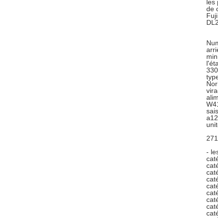
les
de 
Fuj
DL2
Num
arr
min
l'é
330
typ
Nor
vir
ali
W41
sai
a12
uni
271
- l
cat
cat
cat
cat
cat
cat
cat
cat
cat