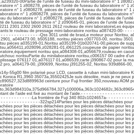
,a239320-00Partie de l'unité de fuseau du mini-laboratoire n° 1 z80827
oratoire n° 1 z808278, pièces de l'unité de fuseau du laboratoire n° 1 
oratoire n° 1 z0808278, pièces de l'unité de fuseau du laboratoire n° 1
laboratoire n° 1 z0808278, pièces de l'unité de fuseau du laboratoire n°
eau du laboratoire n° 1 z0808278, pièces de l'unité de fuseau de l'unit
nité de fuseau du laboratoire n° 2 z090645-01, pièces de l'unité de fus
2211 2301 2302 2600 2611 2612 rouleau de mini laboratoireLes équipeme
ants:le rouleau de pressage mini-laboratoire noritsu a087420-00- - - - - - - - - 
 - - - - - - - - - - - - - - - -Qss 3011 unité de brasLe moteur pour Norit
 2901, a040473 00, b505188, noritsu pièces c007703-00, noritsu 3501 c
itsu pièces a035199-01,Noritsu a035199-01b020741-00,pièces de sup
itsu,a056411,z028096,z028281-01,i061225,coupeuse de papier norits
oratoire,équipement noritsu qss,a084308-01,a056679,rouleau en caout
utchouc noritsuPartie du minilaboratoire noritsu,c006157 00 cadre d'u
plissage 076117 01,a076117 01,a086539,carte j390867-02 pour la mach
2 pro, a064179-00, j390699, Noritsu j391255-02, Noritsu 939d866-00,
p14y-55g00 film polarisé pour LCD, cassette à ruban mini-laboratoire 
c Konica R1,3960 35073a,35502425Je suis désolée, mais je ne peux p
c890527,323d889963d ceinture pour Fuji frontier 350,nouveau AOM po
oratoire
to,363d984310a,375d966784,327y100006a,363c1024682c,363c8965
ant de l'aide est fixé au montant de l'aide.- - - - - - - - - - - - - - - - - - - - - - -
- - - - - - - - - - - - -La frontière de Fuji 340 802c1024657a- - - - - - - - - - - - - 
- - - - - - - - - - - - - - - -322sp214Parties pour les pièces détachées po
achées pour les pièces détachées pour les pièces détachées pour les 
achées pour les pièces détachées pour les pièces détachées pour les 
achées pour les pièces détachées pour les pièces détachées pour les 
achées pour les pièces détachées pour les pièces détachées pour les 
achées pour les pièces détachées pour les pièces détachées pour les 
achées pour les pièces détachées pour les pièces détachées pour les 
achées pour les pièces détachées pour les pièces détachées pour les 