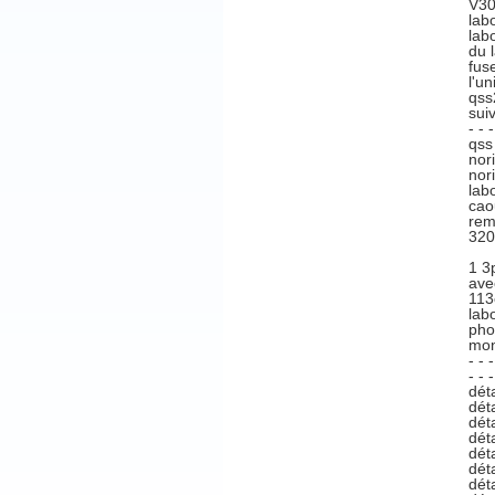
V30
lab
lab
du 
fus
l'u
qss
suiv
- -
qss
nor
nor
lab
cao
rem
320
1 3
ave
113
lab
pho
mont
- - 
- - 
dét
dét
dét
dét
dét
dét
dét