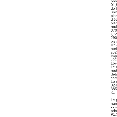
pho
01,
de 
uni
pla
d'é
pla
rou
370
QSS
290
pis
IPS
nor
z02
Imp
z02
15v
Le 
rec
dét
com
Le 
024
385
r1,
Le 
numé
- - 
pri
P1,