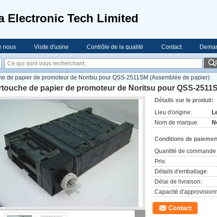
a Electronic Tech Limited
e nous
Visite d'usine
Contrôle de la qualité
Contact
Deman
he de papier de promoteur de Noritsu pour QSS-2511SM (Assemblée de papier)
rtouche de papier de promoteur de Noritsu pour QSS-2511
Détails sur le produit:
Lieu d'origine:
L
Nom de marque:
N
Conditions de paiement
Quantité de commande 
Prix:
Détails d'emballage:
Délai de livraison:
Capacité d'approvision
Contact