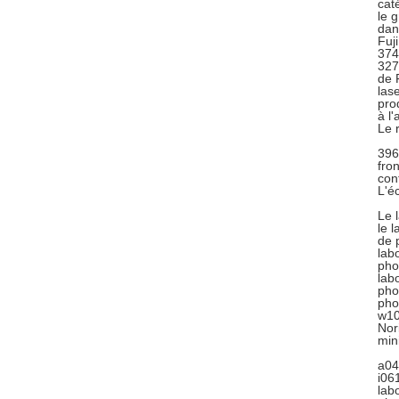
cat
le g
dan
Fuj
374
327
de 
las
pro
à l
Le 
396
fro
con
L'é
Le 
le 
de 
lab
pho
lab
pho
pho
w10
Nor
min
a04
i06
lab