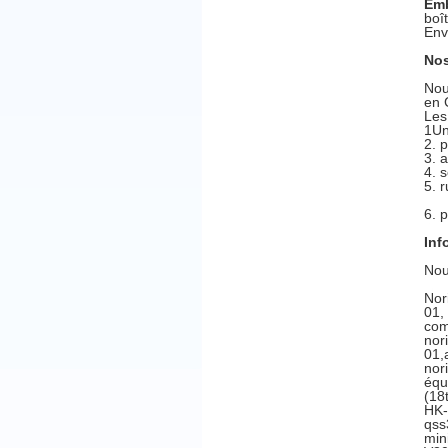
Emb
boî
Env
Nos
Nou
en 
Les
1Un
2. 
3. 
4. 
5. 
6. 
Inf
Nou
Nor
01,
com
nor
01,
nor
équ
(18
HK-
qss
min