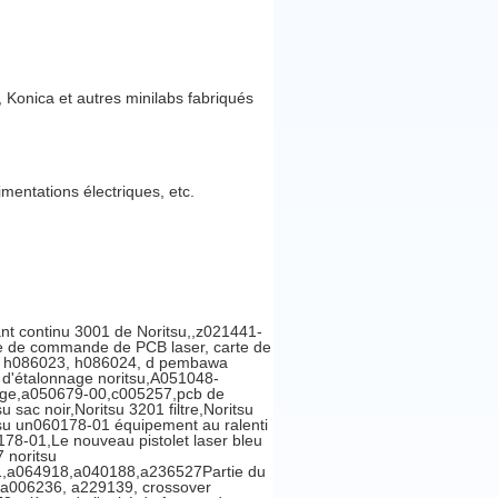
 Konica et autres minilabs fabriqués
imentations électriques, etc.
ant continu 3001 de Noritsu,,z021441-
te de commande de PCB laser, carte de
0, h086023, h086024, d pembawa
ue d'étalonnage noritsu,A051048-
mage,a050679-00,c005257,pcb de
 sac noir,Noritsu 3201 filtre,Noritsu
 un060178-01 équipement au ralenti
78-01,Le nouveau pistolet laser bleu
 noritsu
,a064918,a040188,a236527Partie du
, a006236, a229139, crossover