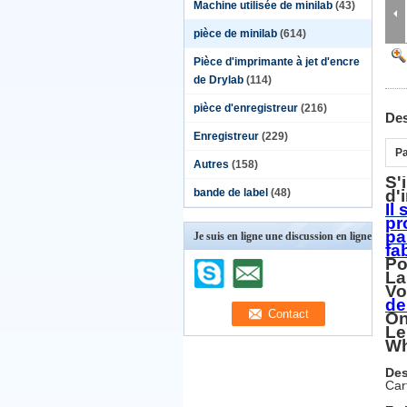
Machine utilisée de minilab
(43)
pièce de minilab
(614)
Pièce d'imprimante à jet d'encre
de Drylab
(114)
pièce d'enregistreur
(216)
Des
Enregistreur
(229)
Pa
Autres
(158)
S'
bande de label
(48)
d'
Il
pr
pa
Je suis en ligne une discussion en ligne
fa
Po
La
Vo
de
On
Le
Wh
Des
Car