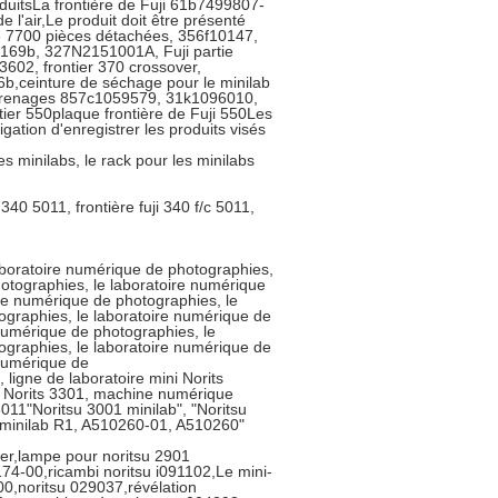
oduitsLa frontière de Fuji 61b7499807-
de l'air,Le produit doit être présenté
ère 7700 pièces détachées, 356f10147,
f0169b, 327N2151001A, Fuji partie
602, frontier 370 crossover,
b,ceinture de séchage pour le minilab
engrenages 857c1059579, 31k1096010,
tier 550plaque frontière de Fuji 550Les
gation d'enregistrer les produits visés
es minilabs, le rack pour les minilabs
340 5011, frontière fuji 340 f/c 5011,
laboratoire numérique de photographies,
otographies, le laboratoire numérique
ire numérique de photographies, le
ographies, le laboratoire numérique de
 numérique de photographies, le
ographies, le laboratoire numérique de
 numérique de
ligne de laboratoire mini Norits
s Norits 3301, machine numérique
011"Noritsu 3001 minilab", "Noritsu
a minilab R1, A510260-01, A510260"
er,lampe pour noritsu 2901
74-00,ricambi noritsu i091102,Le mini-
00,noritsu 029037,révélation