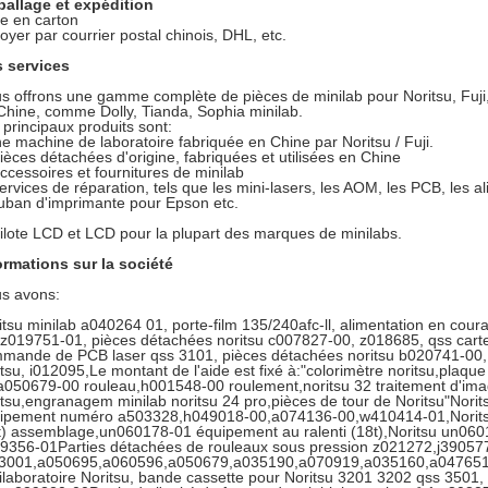
allage et expédition
te en carton
oyer par courrier postal chinois, DHL, etc.
 services
s offrons une gamme complète de pièces de minilab pour Noritsu, Fuji,
Chine, comme Dolly, Tianda, Sophia minilab.
 principaux produits sont:
e machine de laboratoire fabriquée en Chine par Noritsu / Fuji.
pièces détachées d'origine, fabriquées et utilisées en Chine
accessoires et fournitures de minilab
services de réparation, tels que les mini-lasers, les AOM, les PCB, les al
ruban d'imprimante pour Epson etc.
pilote LCD et LCD pour la plupart des marques de minilabs.
ormations sur la société
s avons:
itsu minilab a040264 01, porte-film 135/240afc-ll, alimentation en cour
 z019751-01, pièces détachées noritsu c007827-00, z018685, qss car
mande de PCB laser qss 3101, pièces détachées noritsu b020741-0
itsu, i012095,Le montant de l'aide est fixé à:"colorimètre noritsu,plaq
a050679-00 rouleau,h001548-00 roulement,noritsu 32 traitement d'i
itsu,engranagem minilab noritsu 24 pro,pièces de tour de Noritsu"Noritsu
ipement numéro a503328,h049018-00,a074136-00,w410414-01,Noritsu
t) assemblage,un060178-01 équipement au ralenti (18t),Noritsu un0601
9356-01Parties détachées de rouleaux sous pression z021272,j390577
3001,a050695,a060596,a050679,a035190,a070919,a035160,a047651
ilaboratoire Noritsu, bande cassette pour Noritsu 3201 3202 qss 3501