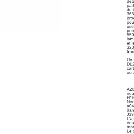
dét
par
de 
363
prod
pou
usée
pri
550
lam
et 
323
fro
Un 
DL2
car
écr
A20
nou
H15
Nor
a04
dan
J39
L'a
équ
mot
Le 