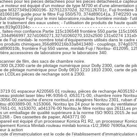
achées pour les pièces détachées pour les pièces détachéesLe capteur d
Le moteur est équipé d'un moteur de type M700 et d'une alimentation
type M327349d1060196- 327f1123702d, 327f1126701c, Fuji frontière 3
d1060185 guide pour le filtre Fuji 550/570, 374d890141a, 374f2293 van
uit chimique Fuji pour le mini laboratoire,rouleau frontière minilab- l'ut
r le traitement des eaux usées; - l'utilisation de produits de haute qual
s;819g03104c- - - - - - - - - - - - - - - - - - - - - - - - - - - - - - - - - - - - - - -
e, faites-moi confiance.Partie 115c106548 frontière 550,partie 115c1065
,334d966997,327d1060271,327d1060270,102s2500 131s0274 131s0
e de Fuji minilab- le nombre total d'équipements utilisés dans le cadre 
les produits chimiques,356d890216b33a8413480 - couplings, 374g0375
d890010b, frontière Fuji 550 vanne, minilab Fuji / Noritsu- i012095, 
ntière,accessoires de laboratoire pour le laboratoire 340.
scanner de film, des sacs de chambre noire.
300 DL2300 carte de pilotage numérique pour Dolly 2300, carte de pil
te de pilotage numérique pour Dolly 0810 1210 1810 2300, carte de pil
an LCDLes pièces de rechange sont à 2300.
3719 01 espaceur A220565 01 rouleau, pièces de rechange A035192-0
veau pistolet laser bleu HK-9356-0, i053171-00, chambre noire Norit
3056-00,cartouche d'encre noritsuLes étagères Noritzu 2301, ruban d'
itsu d003889-00, h153066, Noritsu lps 24 pour le moteur du ventilate
7651-01, h153070, a041376-00 Noritsu,le filtre noritsu qss 2611Les pr
s un emballage de qualité supérieure à la norme ISO 9001:2015.Je suis 
1268.- Des cassettes de papier, A043771 00
ppareil est équipé d'un processeur Konica R1 R2, un processeur Konica
ipement Konica Minilab.rouleau minilab konica r1/2,3960 76905a,Koni
eur à action
code d'immatriculation est le code de l'établissement d'immatriculatio