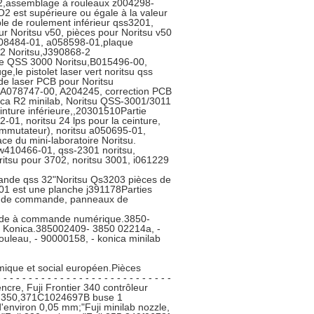
42,assemblage à rouleaux z004298-
2 est supérieure ou égale à la valeur
ble de roulement inférieur qss3201,
ur Noritsu v50, pièces pour Noritsu v50
z808484-01, a058598-01,plaque
2 Noritsu,J390868-2
ire QSS 3000 Noritsu,B015496-00,
le pistolet laser vert noritsu qss
de laser PCB pour Noritsu
 A078747-00, A204245, correction PCB
ica R2 minilab, Noritsu QSS-3001/3011
einture inférieure,,20301510Partie
01, noritsu 24 lps pour la ceinture,
mmutateur), noritsu a050695-01,
ce du mini-laboratoire Noritsu.
 w410466-01, qss-2301 noritsu,
itsu pour 3702, noritsu 3001, i061229
bande qss 32"Noritsu Qs3203 pièces de
1 est une planche j391178Parties
 de commande, panneaux de
mande à commande numérique.3850-
de Konica.385002409- 3850 02214a, -
ouleau, - 90000158, - konica minilab
mique et social européen.Pièces
 - - - - - - - - - - - - - - - - - - - - - - - - -
 encre, Fuji Frontier 340 contrôleur
ji 350,371C1024697B buse 1
viron 0,05 mm;"Fuji minilab nozzle,