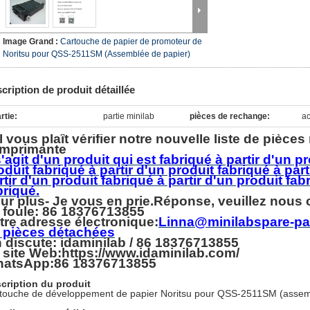
Image Grand :
Cartouche de papier de promoteur de
Noritsu pour QSS-2511SM (Assemblée de papier)
cription de produit détaillée
rtie:
partie minilab
pièces de rechange:
ac
il vous plaît vérifier notre nouvelle liste de pièce
imprimante
 s'agit d'un produit qui est fabriqué à partir d'un p
oduit fabriqué à partir d'un produit fabriqué à part
rtir d'un produit fabriqué à partir d'un produit fab
briqué.
ur plus
- Je vous en prie.
Réponse, veuillez nous 
 foule: 86 18376713855
tre adresse électronique:
Linna@minilabspare-par
 pièces détachées
 discute: idaminilab / 86 18376713855
 site Web:https://www.idaminilab.com/
atsApp:
86 18376713855
cription du produit
touche de développement de papier Noritsu pour QSS-2511SM (assem