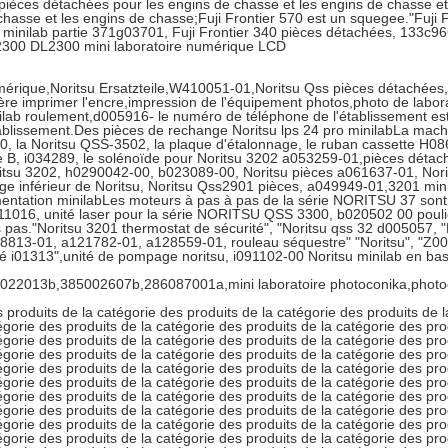
 pièces détachées pour les engins de chasse et les engins de chasse et
chasse et les engins de chasse;Fuji Frontier 570 est un squegee."Fuji
i minilab partie 371g03701, Fuji Frontier 340 pièces détachées, 133c
300 DL2300 mini laboratoire numérique LCD
érique,Noritsu Ersatzteile,W410051-01,Noritsu Qss pièces détachées,
ière imprimer l'encre,impression de l'équipement photos,photo de labo
ilab roulement,d005916- le numéro de téléphone de l'établissement es
tablissement.Des pièces de rechange Noritsu lps 24 pro minilabLa mach
0, la Noritsu QSS-3502, la plaque d'étalonnage, le ruban cassette H0860
e B, i034289, le solénoïde pour Noritsu 3202 a053259-01,pièces détac
itsu 3202, h0290042-00, b023089-00, Noritsu pièces a061637-01, Nori
age inférieur de Noritsu, Noritsu Qss2901 pièces, a049949-01,3201 mini
mentation minilabLes moteurs à pas à pas de la série NORITSU 37 sont
1016, unité laser pour la série NORITSU QSS 3300, b020502 00 pouli
s pas."Noritsu 3201 thermostat de sécurité", "Noritsu qss 32 d005057,
8813-01, a121782-01, a128559-01, rouleau séquestre" "Noritsu", "Z00
té i01313",unité de pompage noritsu, i091102-00 Noritsu minilab en ba
022013b,385002607b,286087001a,mini laboratoire photoconika,photoch
es produits de la catégorie des produits de la catégorie des produits de 
égorie des produits de la catégorie des produits de la catégorie des pro
égorie des produits de la catégorie des produits de la catégorie des pro
égorie des produits de la catégorie des produits de la catégorie des pro
égorie des produits de la catégorie des produits de la catégorie des pro
égorie des produits de la catégorie des produits de la catégorie des pro
égorie des produits de la catégorie des produits de la catégorie des pro
égorie des produits de la catégorie des produits de la catégorie des pro
égorie des produits de la catégorie des produits de la catégorie des pro
égorie des produits de la catégorie des produits de la catégorie des pro