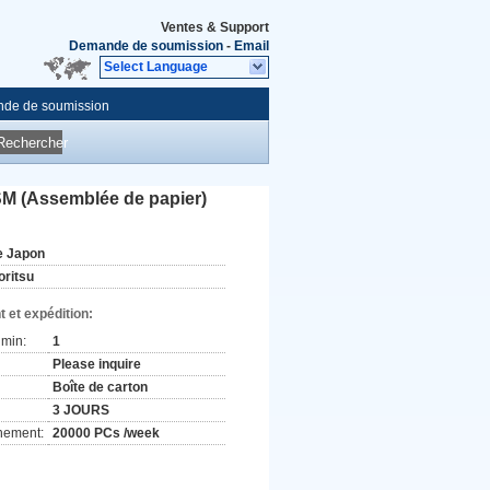
Ventes & Support
Demande de soumission
-
Email
Select Language
de de soumission
Rechercher
SM (Assemblée de papier)
e Japon
oritsu
 et expédition:
min:
1
Please inquire
Boîte de carton
3 JOURS
nement:
20000 PCs /week