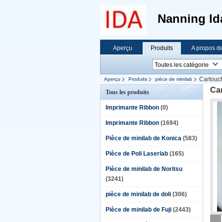
Nanning Id
Aperçu
Produits
A propos d
Cartouc
Aperçu
Produits
pièce de minilab
Ca
Tous les produits
Imprimante Ribbon
(0)
Imprimante Ribbon
(1694)
Pièce de minilab de Konica
(583)
Pièce de Poli Laserlab
(165)
Pièce de minilab de Noritsu
(3241)
pièce de minilab de doli
(306)
Pièce de minilab de Fuji
(2443)