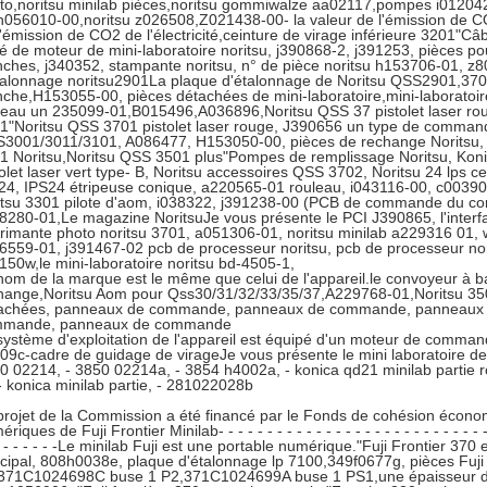
to,noritsu minilab pièces,noritsu gommiwalze aa02117,pompes i0120
h056010-00,noritsu z026508,Z021438-00- la valeur de l'émission de CO
l'émission de CO2 de l'électricité,ceinture de virage inférieure 3201"Câ
té de moteur de mini-laboratoire noritsu, j390868-2, j391253, pièces po
nches, j340352, stampante noritsu, n° de pièce noritsu h153706-01, 
talonnage noritsu2901La plaque d'étalonnage de Noritsu QSS2901,370
nche,H153055-00, pièces détachées de mini-laboratoire,mini-laborato
leau un 235099-01,B015496,A036896,Noritsu QSS 37 pistolet laser rouge,
1"Noritsu QSS 3701 pistolet laser rouge, J390656 un type de comman
3001/3011/3101, A086477, H153050-00, pièces de rechange Noritsu,
1 Noritsu,Noritsu QSS 3501 plus"Pompes de remplissage Noritsu, Kon
tolet laser vert type- B, Noritsu accessoires QSS 3702, Noritsu 24 lps c
24, IPS24 étripeuse conique, a220565-01 rouleau, i043116-00, c003902-
itsu 3301 pilote d'aom, i038322, j391238-00 (PCB de commande du co
8280-01,Le magazine NoritsuJe vous présente le PCI J390865, l'interfa
rimante photo noritsu 3701, a051306-01, noritsu minilab a229316 01,
6559-01, j391467-02 pcb de processeur noritsu, pcb de processeur nor
150w,le mini-laboratoire noritsu bd-4505-1,
nom de la marque est le même que celui de l'appareil.le convoyeur à 
hange,Noritsu Aom pour Qss30/31/32/33/35/37,A229768-01,Noritsu 350
achées, panneaux de commande, panneaux de commande, panneaux
mande, panneaux de commande
système d'exploitation de l'appareil est équipé d'un moteur de com
09c-cadre de guidage de virageJe vous présente le mini laboratoire 
0 02214, - 3850 02214a, - 3854 h4002a, - konica qd21 minilab partie r
 - konica minilab partie, - 281022028b
projet de la Commission a été financé par le Fonds de cohésion écono
riques de Fuji Frontier Minilab- - - - - - - - - - - - - - - - - - - - - - - - - - - - - -
- - - - - - -Le minilab Fuji est une portable numérique."Fuji Frontier 370
ncipal, 808h0038e, plaque d'étalonnage lp 7100,349f0677g, pièces Fu
371C1024698C buse 1 P2,371C1024699A buse 1 PS1,une épaisseur d'en