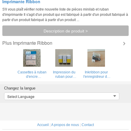
Imprimante Ribbon
S'il vous plaît vérifier notre nouvelle liste de pièces minilab et ruban
d'imprimante Il s'agit d'un produit qui est fabriqué à partir d'un produit fabriqué à
partir d'un produit fabriqué à partir d'un produit ...
Description de produit >
Imprimante Ribbon
Plus
Cassettes à ruban
Impression du
Inkribbon pour
d'encre
ruban pour
l'enregistreur de
d'imprimerie pour
b9565aw
CHINO 84-0044
l'enregistreur de
100mm
Changez la langue
couleur
d'UR1000/UR10000
Select Language
B9901AX00 6
Accueil
|
A propos de nous
|
Contact