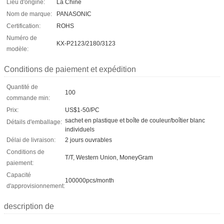
Lieu d'origine:
La Chine
Nom de marque:
PANASONIC
Certification:
ROHS
Numéro de
KX-P2123/2180/3123
modèle:
Conditions de paiement et expédition
Quantité de
100
commande min:
Prix:
US$1-50/PC
sachet en plastique et boîte de couleur/boîtier blanc
Détails d'emballage:
individuels
Délai de livraison:
2 jours ouvrables
Conditions de
T/T, Western Union, MoneyGram
paiement:
Capacité
100000pcs/month
d'approvisionnement:
description de