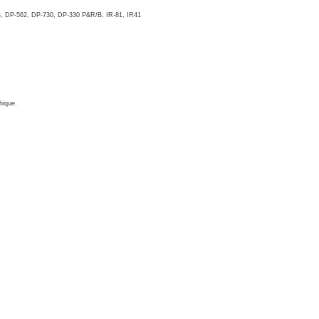
, DP-562, DP-730, DP-330 P&R/B, IR-81, IR41
hique.