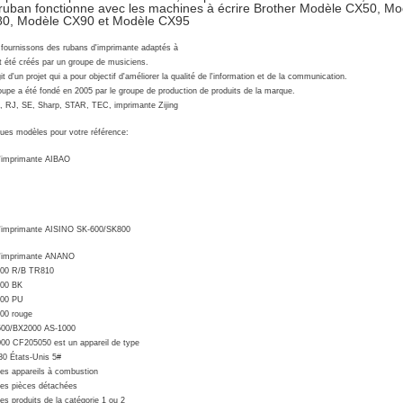
ruban fonctionne avec les machines à écrire Brother Modèle CX50, 
0, Modèle CX90 et Modèle CX95
fournissons des rubans d'imprimante adaptés à
nt été créés par un groupe de musiciens.
git d'un projet qui a pour objectif d'améliorer la qualité de l'information et de la communication.
oupe a été fondé en 2005 par le groupe de production de produits de la marque.
 RJ, SE, Sharp, STAR, TEC, imprimante Zijing
ues modèles pour votre référence:
l'imprimante AIBAO
l'imprimante AISINO SK-600/SK800
l'imprimante ANANO
000 R/B TR810
000 BK
000 PU
00 rouge
500/BX2000 AS-1000
00 CF205050 est un appareil de type
0 États-Unis 5#
les appareils à combustion
les pièces détachées
les produits de la catégorie 1 ou 2