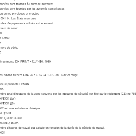
onnées sont fournies à l'adresse suivante:
onnées sont fournies par les autorités compétentes.
ersonnes physiques et morales
00III H. Les États membres
mbre d'équipements utilisés est le suivant:
méro de série:
90
0/T2600
0
méro de série:
0
l'imprimante DH PRINT 4411/4410, 4680
les rubans d'encre ERC-30 / ERC-34 / ERC-38 - Noir et rouge
une imprimante EPSON
90K
mbre total d'hectares de la zone couverte par les mesures de sécurité est fixé par le règlement (CE) no 76
0/150K ((W)
0/150K ((S)
32 est une substance chimique
0/LQ550K
0/LQ-300/LX-300
000K/LQ-1600K
mbre d'heures de travail est calculé en fonction de la durée de la période de travail.
500K