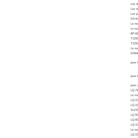
Les d
Les d
Les p
DS-64
Le no
Le nu
BP-6
T228
T225
Le nu
DS94
pour 
pour 
pour 
LQ-7
Le no
LQ-10
LQ-10
So150
LQ-5
LQ-80
LQ-1
Le no
LQ-1