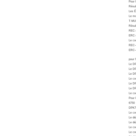
Pour 
Résul
Les É
Le mon
T-MU
Résul
REC-
ERC-
Le co
REC-
ERC-
pour 
Le D
Le D
Le D
Le co
Le D
Le D
Le co
Pour l
6750
DPK7
Le co
Le dé
Le dé
Le co
Le co