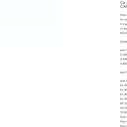
Ce 
CX8
Nous 
Ils o
Il s'a
Le gr
RICH,
Quelq
pour 
S-180
S-168
S-950
pour 
pour 
Ex-3
Ex-3
Ex-3
Ex-30
BX-1
AX-20
TF503
Pour 
Pour 
Pour 