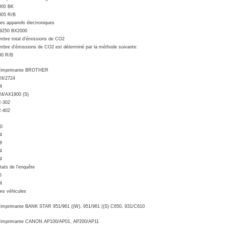
000 BK
005 R/B
les appareils électroniques
9250 BX2000
mbre total d'émissions de CO2
mbre d'émissions de CO2 est déterminé par la méthode suivante:
00 R/B
l'imprimante BROTHER
24/2724
4
4/AX1900 (S)
R-302
R-402
0
4
8
4
4
tats de l'enquête
5
4
les véhicules
l'imprimante BANK STAR 951/961 ((W), 951/961 ((S) C650, 931/C610
l'imprimante CANON AP100/AP01, AP200/AP11