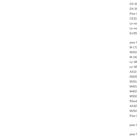
DX-3
DX-3
Pour 
CE31
Le no
Le no
Ex35
pour 
M-17
M202
M-192
Le S
Le S
AX10
EM20
M201
M401
M402
M502
Résul
AX32
M252
Pour 
pour 
pour 