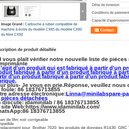
Délai de livraison:
Conditions de paiement
Capacité d'approvision
Image Grand :
Cartouche à ruban compatible de
machine à écrire du modèle CX65 du modèle CX60
Contact
du frère CX50
cription de produit détaillée
il vous plaît vérifier notre nouvelle liste de pièce
imprimante
 s'agit d'un produit qui est fabriqué à partir d'un p
oduit fabriqué à partir d'un produit fabriqué à part
rtir d'un produit fabriqué à partir d'un produit fab
briqué.
ur plus
- Je vous en prie.
Réponse, veuillez nous 
 foule: 86 18376713855
tre adresse électronique:
Linna@minilabspare-par
 pièces détachées
 discute: idaminilab / 86 18376713855
 site Web:https://www.idaminilab.com/
atsApp:
86 18376713855
an de film noir corrigeable
patible
placement pour: Brother 7020, les produits de données R1430, GRC 