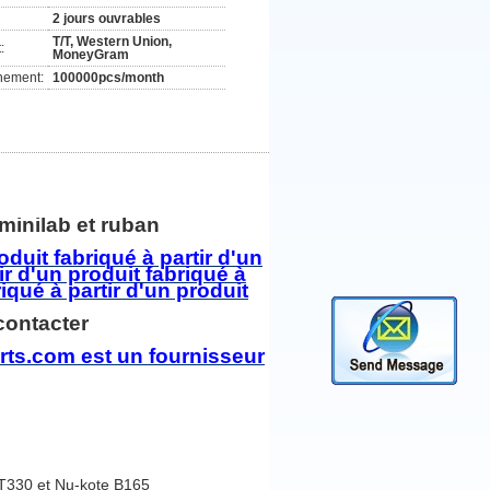
2 jours ouvrables
T/T, Western Union,
:
MoneyGram
nement:
100000pcs/month
s minilab et ruban
roduit fabriqué à partir d'un
ir d'un produit fabriqué à
riqué à partir d'un produit
contacter
ts.com est un fournisseur
T330 et Nu-kote B165