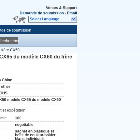
Ventes & Support
Demande de soumission
-
Email
Select Language
de de soumission
Rechercher
 frère CX50
 CX65 du modèle CX60 du frère
a Chine
rother
OHS
X50 modèle CX65 du modèle CX60
 et expédition:
min:
100
negotiable
sachet en plastique et
boîte de couleur/boîtier
blanc individuels