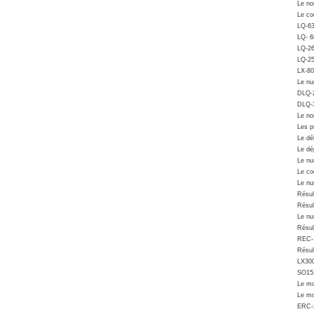
Le no
Le co
LQ-6
LQ- 6
LQ-2
LQ-25
LX-80
Le nu
DLQ-
DLQ-
Le no
Les p
Le déb
Le dé
Le nu
Le co
Le nu
Résul
Résul
Le nu
Résul
REC-
Résul
LX30
SO15
Le mo
Le mon
ERC-