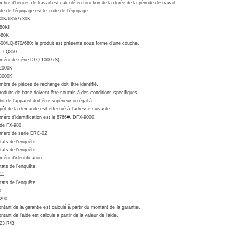
mbre d'heures de travail est calculé en fonction de la durée de la période de travail.
de de l'équipage est le code de l'équipage.
30K/635k/730K
80KII
680K
00/LQ-670/680: le produit est présenté sous forme d'une couche.
, LQ850
méro de série DLQ-1000 (S)
2000K
3000K
mbre de pièces de rechange doit être identifié.
roduits de base doivent être soumis à des conditions spécifiques.
it de l'appareil doit être supérieur ou égal à:
pôt de la demande est effectué à l'adresse suivante:
méro d'identification est le 8766#, DFX-9000.
de FX-980
méro de série ERC-02
tats de l'enquête
tats de l'enquête
méro d'identification
tats de l'enquête
11
tats de l'enquête
0
290
ntant de la garantie est calculé à partir du montant de la garantie.
tant de l'aide est calculé à partir de la valeur de l'aide.
23 R/B