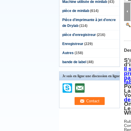
Machine utilisée de minilab
(43)
pièce de minilab
(614)
Pièce d'imprimante à jet d'encre
de Drylab
(114)
pièce d'enregistreur
(216)
Enregistreur
(229)
Des
Autres
(158)
S'
bande de label
(48)
d'
Il
pr
Je suis en ligne une discussion en ligne
pa
fa
Po
La
Vo
de
On
Le
Wh
Rub
Com
Rem