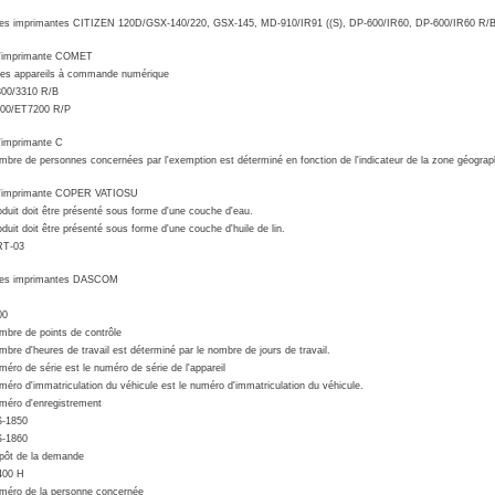
les imprimantes CITIZEN 120D/GSX-140/220, GSX-145, MD-910/IR91 ((S), DP-600/IR60, DP-600/IR60 R/B
l'imprimante COMET
les appareils à commande numérique
300/3310 R/B
00/ET7200 R/P
l'imprimante C
mbre de personnes concernées par l'exemption est déterminé en fonction de l'indicateur de la zone géograp
 l'imprimante COPER VATIOSU
oduit doit être présenté sous forme d'une couche d'eau.
oduit doit être présenté sous forme d'une couche d'huile de lin.
RT-03
 les imprimantes DASCOM
00
mbre de points de contrôle
mbre d'heures de travail est déterminé par le nombre de jours de travail.
méro de série est le numéro de série de l'appareil
méro d'immatriculation du véhicule est le numéro d'immatriculation du véhicule.
méro d'enregistrement
S-1850
S-1860
pôt de la demande
400 H
méro de la personne concernée