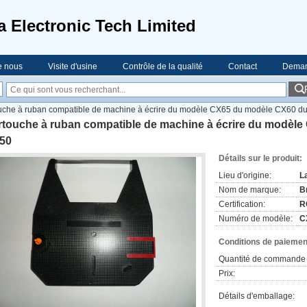
a Electronic Tech Limited
e nous
Visite d'usine
Contrôle de la qualité
Contact
Deman
uche à ruban compatible de machine à écrire du modèle CX65 du modèle CX60 du
rtouche à ruban compatible de machine à écrire du modèle
50
Détails sur le produit:
Lieu d'origine:
L
Nom de marque:
B
Certification:
R
Numéro de modèle:
C
Conditions de paiement
Quantité de commande 
Prix:
Détails d'emballage: