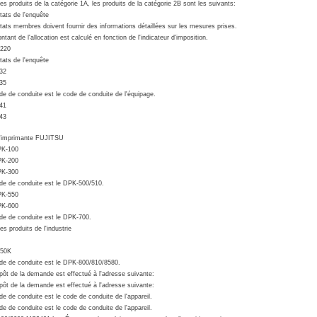
les produits de la catégorie 1A, les produits de la catégorie 2B sont les suivants:
tats de l'enquête
tats membres doivent fournir des informations détaillées sur les mesures prises.
tant de l'allocation est calculé en fonction de l'indicateur d'imposition.
220
tats de l'enquête
32
35
de de conduite est le code de conduite de l'équipage.
41
43
l'imprimante FUJITSU
PK-100
PK-200
PK-300
de de conduite est le DPK-500/510.
PK-550
PK-600
de de conduite est le DPK-700.
es produits de l'industrie
50K
de de conduite est le DPK-800/810/8580.
pôt de la demande est effectué à l'adresse suivante:
pôt de la demande est effectué à l'adresse suivante:
de de conduite est le code de conduite de l'appareil.
de de conduite est le code de conduite de l'appareil.