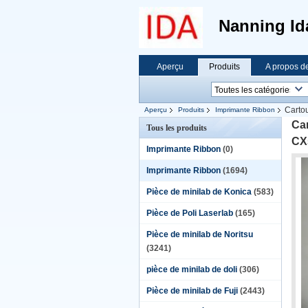
Nanning Id
Aperçu
Produits
A propos d
Carto
Aperçu
Produits
Imprimante Ribbon
Ca
Tous les produits
CX
Imprimante Ribbon
(0)
Imprimante Ribbon
(1694)
Pièce de minilab de Konica
(583)
Pièce de Poli Laserlab
(165)
Pièce de minilab de Noritsu
(3241)
pièce de minilab de doli
(306)
Pièce de minilab de Fuji
(2443)