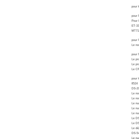
pour 
pour 
Pour 
ET-3
MT71
pour 
Le no
pour
Le pr
Le pr
Le C
pour
8524
DS-2
Le no
Le no
Le nu
Le nu
Le nu
Le D
Le D
Le dé
DS-5
Le nu