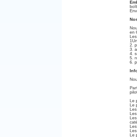
Emb
boî
Env
Nos
Nou
en 
Les
1Un
2. 
3. 
4. 
5. 
6. 
Inf
Nou
Par
pilo
Le 
Le 
Les
Les
Les
cat
Les
Les
Le 