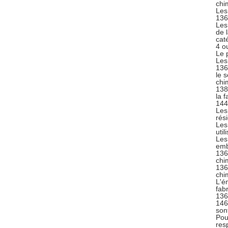
chi
Les
136
Les
de 
cat
4 o
Le 
Les
136
le 
chi
138
la 
144
Les
rés
Les
uti
Les
emb
136
chi
136
chi
L'é
fab
136
146
son
Pou
res