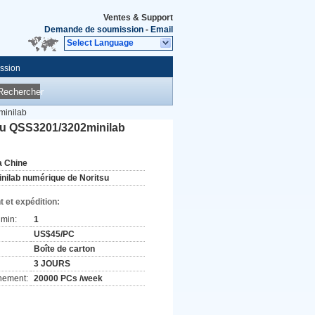
Ventes & Support
Demande de soumission
-
Email
Select Language
ssion
Rechercher
minilab
su QSS3201/3202minilab
a Chine
inilab numérique de Noritsu
 et expédition:
min:
1
US$45/PC
Boîte de carton
3 JOURS
nement:
20000 PCs /week