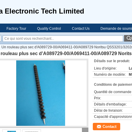
a Electronic Tech Limited
Factory Tour
Quality Control
Contact Us
Demande de soumi
Un rouleau plus sec d'A089729-00/A069411-00/A089729 Noritsu QSS3201/3202
 rouleau plus sec d'A089729-00/A069411-00/A089729 Norit
Détails sur le produit:
Lieu d'origine:
L
Numéro de modèle:
M
Conditions de paiement
Quantité de commande 
Prix:
Détails d'emballage:
Délai de livraison:
Capacité d'approvision
Contact