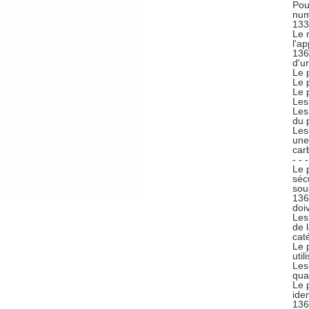
Pou
num
133
Le 
l'a
136
d'u
Le 
Le 
Le 
Les
Les
du 
Les
une
car
- - -
Le 
séc
sou
136
doi
Les
de 
cat
Le 
util
Les
quan
Le 
ide
136