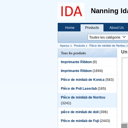
Nanning Id
Home
Products
About Us
Aperçu
Produits
Pièce de minilab de Noritsu
Un
Tous les produits
Imprimante Ribbon
(0)
Imprimante Ribbon
(1694)
Pièce de minilab de Konica
(583)
Pièce de Poli Laserlab
(165)
Pièce de minilab de Noritsu
(3241)
pièce de minilab de doli
(306)
Pièce de minilab de Fuji
(2443)