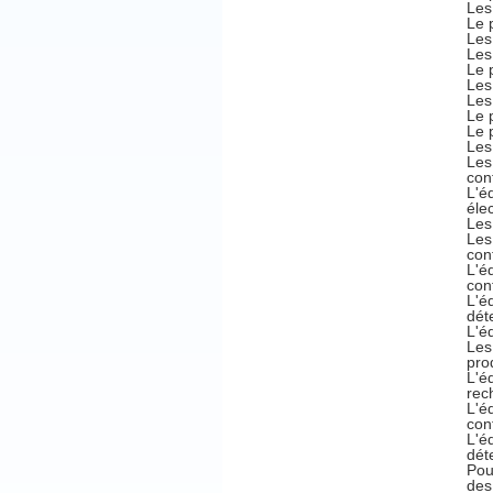
Les
Le 
Les
Les
Le 
Les
Les
Le 
Le 
Les
Les
con
L'é
éle
Les
Les
con
L'é
cont
L'é
dét
L'é
Les
pro
L'é
rec
L'é
cont
L'é
dét
Pou
des