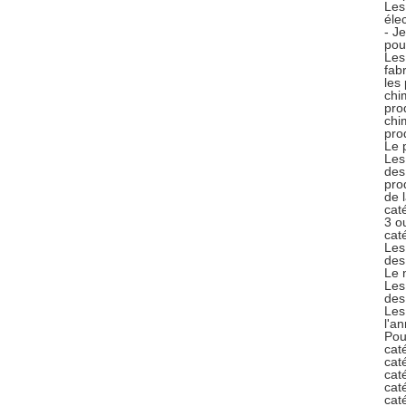
Les
éle
- J
pou
Les
fab
les
chi
pro
chi
pro
Le 
Les
des
pro
de 
cat
3 o
cat
Les
des
Le 
Les
des
Les
l'an
Pou
cat
cat
cat
cat
cat