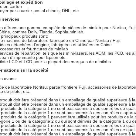
allage et expédition
te en carton
oyer par courrier postal chinois, DHL, etc.
 services
s offrons une gamme complète de pièces de minilab pour Noritsu, Fuji,
Chine, comme Dolly, Tianda, Sophia minilab.
 principaux produits sont:
e machine de laboratoire fabriquée en Chine par Noritsu / Fuji.
pièces détachées d'origine, fabriquées et utilisées en Chine
accessoires et fournitures de minilab
services de réparation, tels que les mini-lasers, les AOM, les PCB, les al
ruban d'imprimante pour Epson etc.
pilote LCD et LCD pour la plupart des marques de minilabs.
ormations sur la société
s avons:
tie de laboratoire Noritsu, partie frontière Fuji, accessoires de laboratoi
te de pilote, etc.
produit doit être présenté dans un emballage de qualité supérieure à la 
produit doit être présenté dans un emballage de qualité supérieure à la 
 produits de la catégorie 1 ne sont pas soumis à des contrôles de quali
 produits de la catégorie 1 ne sont pas soumis à des contrôles d'appro
 produits de la catégorie 1 peuvent être utilisés pour les produits de la 
égorie 1 ou de la catégorie 2 ou qui sont dérivés de la catégorie 1 ou de
 produits de la catégorie 1 ne sont pas soumis à des contrôles de quali
 produits de la catégorie 1 ne sont pas soumis à des contrôles de quali
produit doit être présenté dans un emballage de qualité supérieure à la 