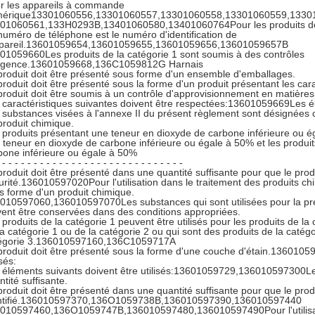
r les appareils à commande
érique13301060556,13301060557,13301060558,13301060559,1330
01060561,133H0293B,13401060580,13401060764Pour les produits de la 
numéro de téléphone est le numéro d'identification de
ppareil.13601059654,13601059655,13601059656,13601059657B
01059660Les produits de la catégorie 1 sont soumis à des contrôles
rgence.13601059668,136C1059812G Harnais
produit doit être présenté sous forme d'un ensemble d'emballages.
produit doit être présenté sous la forme d'un produit présentant les car
produit doit être soumis à un contrôle d'approvisionnement en matières
 caractéristiques suivantes doivent être respectées:13601059669Les élé
 substances visées à l'annexe II du présent règlement sont désignée
produit chimique.
 produits présentant une teneur en dioxyde de carbone inférieure ou ég
 teneur en dioxyde de carbone inférieure ou égale à 50% et les produi
bone inférieure ou égale à 50%
 - - - - - - - - - - - - - - - - - - - - - - - - - - - - -
produit doit être présenté dans une quantité suffisante pour que le produ
urité.136010597020Pour l'utilisation dans le traitement des produits chi
s forme d'un produit chimique.
010597060,136010597070Les substances qui sont utilisées pour la pré
vent être conservées dans des conditions appropriées.
 produits de la catégorie 1 peuvent être utilisés pour les produits de la
la catégorie 1 ou de la catégorie 2 ou qui sont des produits de la catégo
égorie 3.136010597160,136C1059717A
produit doit être présenté sous la forme d'une couche d'étain.136010
isés:
 éléments suivants doivent être utilisés:13601059729,136010597300Le 
tité suffisante.
produit doit être présenté dans une quantité suffisante pour que le produ
ntifié.136010597370,136O1059738B,136010597390,136010597440
010597460,136O1059747B,136010597480,136010597490Pour l'utilisatio