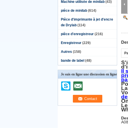
Machine utilisée de minilab
(43)
pièce de minilab
(614)
Pièce d'imprimante à jet d'encre
de Drylab
(114)
pièce d'enregistreur
(216)
Des
Enregistreur
(229)
Autres
(158)
Pa
bande de label
(48)
S'
d'
Il
Je suis en ligne une discussion en ligne
pr
pa
Po
La
Vo
de
On
Le
Wh
Des
A08