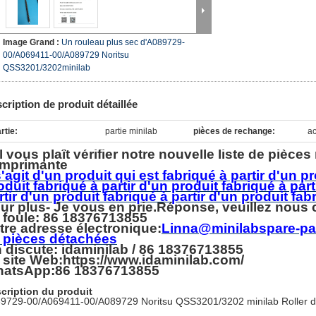
Image Grand :
Un rouleau plus sec d'A089729-
00/A069411-00/A089729 Noritsu
QSS3201/3202minilab
cription de produit détaillée
rtie:
partie minilab
pièces de rechange:
ac
il vous plaît vérifier notre nouvelle liste de pièce
imprimante
 s'agit d'un produit qui est fabriqué à partir d'un p
oduit fabriqué à partir d'un produit fabriqué à part
rtir d'un produit fabriqué à partir d'un produit fab
ur plus
- Je vous en prie.
Réponse, veuillez nous 
 foule: 86 18376713855
tre adresse électronique:
Linna@minilabspare-par
 pièces détachées
 discute: idaminilab / 86 18376713855
 site Web:https://www.idaminilab.com/
atsApp:
86 18376713855
cription du produit
9729-00/A069411-00/A089729 Noritsu QSS3201/3202 minilab Roller de