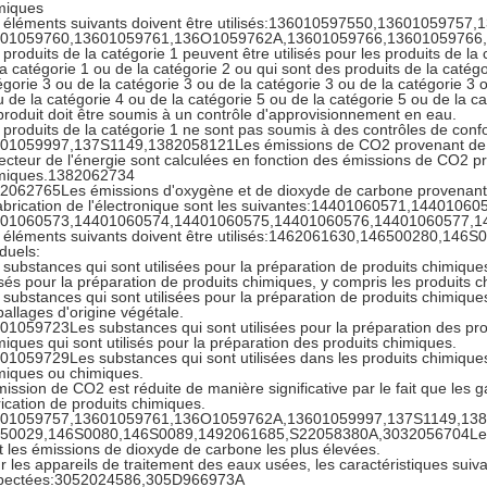
miques
 éléments suivants doivent être utilisés:136010597550,13601059757
01059760,13601059761,136O1059762A,13601059766,13601059766
 produits de la catégorie 1 peuvent être utilisés pour les produits de la
la catégorie 1 ou de la catégorie 2 ou qui sont des produits de la catégo
égorie 3 ou de la catégorie 3 ou de la catégorie 3 ou de la catégorie 3 
u de la catégorie 4 ou de la catégorie 5 ou de la catégorie 5 ou de la ca
produit doit être soumis à un contrôle d'approvisionnement en eau.
 produits de la catégorie 1 ne sont pas soumis à des contrôles de c
01059997,137S1149,1382058121Les émissions de CO2 provenant de l'ut
secteur de l'énergie sont calculées en fonction des émissions de CO2 pro
miques.1382062734
2062765Les émissions d'oxygène et de dioxyde de carbone provenant de
fabrication de l'électronique sont les suivantes:14401060571,14401060
01060573,14401060574,14401060575,14401060576,14401060577,1
 éléments suivants doivent être utilisés:1462061630,146500280,146
iduels:
 substances qui sont utilisées pour la préparation de produits chimique
lisés pour la préparation de produits chimiques, y compris les produits 
 substances qui sont utilisées pour la préparation de produits chimiqu
allages d'origine végétale.
01059723Les substances qui sont utilisées pour la préparation des pro
miques qui sont utilisés pour la préparation des produits chimiques.
01059729Les substances qui sont utilisées dans les produits chimiques
miques ou chimiques.
mission de CO2 est réduite de manière significative par le fait que les ga
rication de produits chimiques.
01059757,13601059761,136O1059762A,13601059997,137S1149,13
50029,146S0080,146S0089,1492061685,S22058380A,3032056704Les 
t les émissions de dioxyde de carbone les plus élevées.
r les appareils de traitement des eaux usées, les caractéristiques suiv
pectées:3052024586,305D966973A