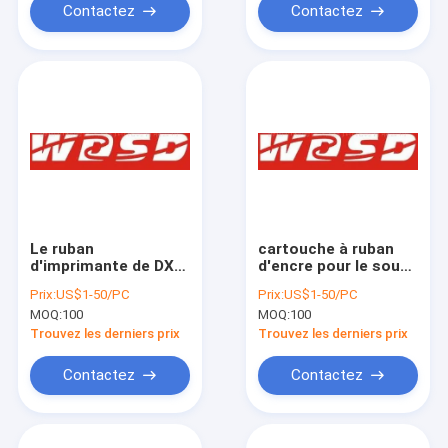
Contactez
Contactez
Le ruban
cartouche à ruban
d'imprimante de DX
d'encre pour le sous-
3000 BK pour AMANO
bois 5, 6, 10, 11, 14,
Prix:
US$1-50/PC
Prix:
US$1-50/PC
s'est amélioré
15, 18, 19, 21, 310,
MOQ:
100
MOQ:
100
315, 319, 378, 555,
565
Trouvez les derniers prix
Trouvez les derniers prix
Contactez
Contactez