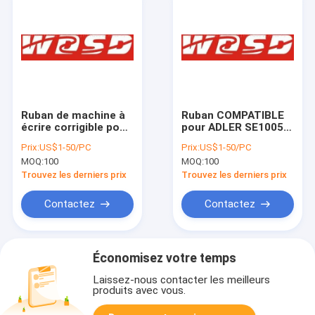
Ruban de machine à
Ruban COMPATIBLE
écrire corrigible pour
pour ADLER SE1005
Smith Corona 1100
SE1010 SE1020
Prix:
US$1-50/PC
Prix:
US$1-50/PC
1300 1400 4000
SE1030 SE1040
MOQ:
100
MOQ:
100
SE1041 SE1042 de
TRIUMPH
Trouvez les derniers prix
Trouvez les derniers prix
Contactez
Contactez
Économisez votre temps
Laissez-nous contacter les meilleurs
produits avec vous.