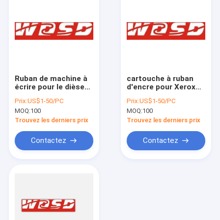
Ruban de machine à
cartouche à ruban
écrire pour le dièse
d'encre pour Xerox
ZX515 ZY1000
séries de
Prix:
US$1-50/PC
Prix:
US$1-50/PC
Triumph Adler
Memorywriter 60 et
MOQ:
100
MOQ:
100
SE6200 SE6800 du
6000 (pas
dièse ZX510
comprenant 6240)
Trouvez les derniers prix
Trouvez les derniers prix
Contactez
Contactez
Aperçu
Produits
A propos de nous