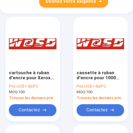
Donnez votre exigence
cartouche à ruban
cassette à ruban
d'encre pour Xerox
d'encre pour 1000
Memowriter et XT15
royal, 1000E, SE100C,
Prix:
US$1-50/PC
Prix:
US$1-50/PC
SE100D, SE1000,
MOQ:
100
MOQ:
100
SE1000E, SE2000,
SE5000, SE6000
Trouvez les derniers prix
Trouvez les derniers prix
Contactez
Contactez