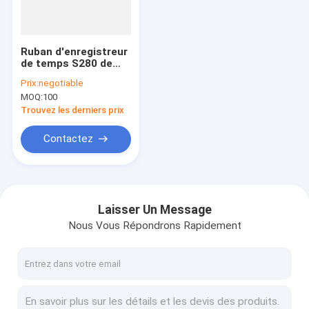
Visite d'usine
Contrôle de la qualité
Ruban d'enregistreur
de temps S280 de
Contact
Compatilbe Shinko
Prix:
negotiable
Kp 760
MOQ:
100
Demande de soumission
Trouvez les derniers prix
Contactez
Imprimante Ribbon
Pièce de minilab de Konica
Laisser Un Message
Nous Vous Répondrons Rapidement
Pièce de Poli Laserlab
Pièce de minilab de Noritsu
pièce de minilab de doli