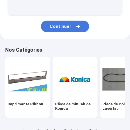
Pièce de minilab de Fuji
Machine utilisée de minilab
Continuer
pièce de minilab
Pièce d'imprimante à jet d'encre de Drylab
Nos Catégories
pièce d'enregistreur
bande de label
Autres
Imprimante Ribbon
Pièce de minilab de
Pièce de Poli
Konica
Laserlab