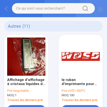
Autres
(11)
Affichage d'affichage
le ruban
à cristaux liquides de
d'imprimante pour
minilab de Fuji 232b
NIXDORF NT5000
Prix:
negotiable
Prix:
US$1-50/PC
utilisé
s'est amélioré
MOQ:
1
MOQ:
100
Trouvez les derniers prix
Trouvez les derniers prix